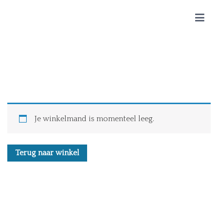
Naar
de
Boek Love is in the air
Hoe een vlucht mensen met elkaar verbindt
inhoud
springen
Winkelmand
Je winkelmand is momenteel leeg.
Terug naar winkel